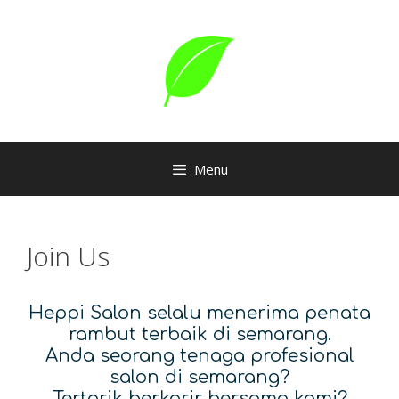
Skip
to
content
Menu
Join Us
Heppi Salon selalu menerima penata
rambut terbaik di semarang.
Anda seorang tenaga profesional
salon di semarang?
Tertarik berkarir bersama kami?